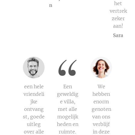
het
n
vertrek
zeker
aan!
Sara
een hele
Een
We
vriendeli
geweldig
hebben
jke
e villa,
enorm
ontvang
met alle
genoten
st, goede
mogelijk
van ons
uitleg
heden en
verblijf
over alle
ruimte.
in deze