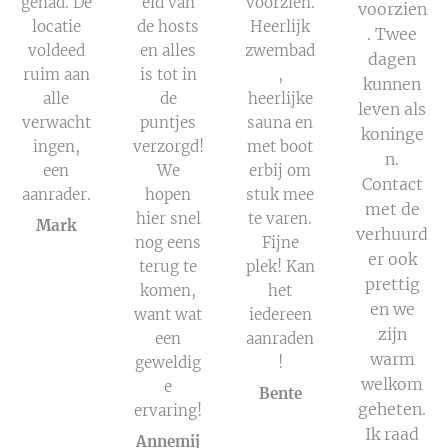
gehad. De
eid van
voorzien.
voorzien
locatie
de hosts
Heerlijk
. Twee
voldeed
en alles
zwembad
dagen
ruim aan
is tot in
,
kunnen
alle
de
heerlijke
leven als
verwacht
puntjes
sauna en
koninge
ingen,
verzorgd!
met boot
n.
een
We
erbij om
Contact
aanrader.
hopen
stuk mee
met de
hier snel
te varen.
Mark
verhuurd
nog eens
Fijne
er ook
terug te
plek! Kan
prettig
komen,
het
en we
want wat
iedereen
zijn
een
aanraden
warm
geweldig
!
welkom
e
Bente
geheten.
ervaring!
Ik raad
Annemij