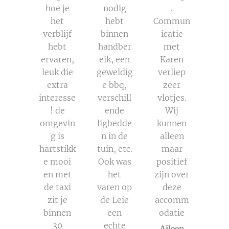
hoe je
nodig
.
het
hebt
Commun
verblijf
binnen
icatie
hebt
handber
met
ervaren,
eik, een
Karen
leuk die
geweldig
verliep
extra
e bbq,
zeer
interesse
verschill
vlotjes.
! de
ende
Wij
omgevin
ligbedde
kunnen
g is
n in de
alleen
hartstikk
tuin, etc.
maar
e mooi
Ook was
positief
en met
het
zijn over
de taxi
varen op
deze
zit je
de Leie
accomm
binnen
een
odatie
30
echte
Aileen