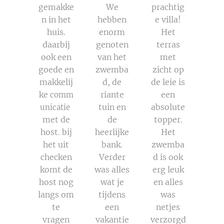
gemakke
We
prachtig
n in het
hebben
e villa!
huis.
enorm
Het
daarbij
genoten
terras
ook een
van het
met
goede en
zwemba
zicht op
makkelij
d, de
de leie is
ke
riante
een
comm
tuin en
absolute
unicatie
met de
de
topper.
host. bij
heerlijke
Het
het uit
bank.
zwemba
checken
Verder
d is ook
komt de
was alles
erg leuk
host nog
wat je
en alles
langs om
tijdens
was
te
een
netjes
vragen
vakantie
verzorgd