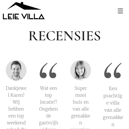
RECENSIES
Dankjewe
Wat een
Super
Een
l Karen!
top
mooi
prachtig
Wij
locatie!!
huis en
e villa
hebben
Ongeken
van alle
van alle
een top
de
gemakke
gemakke
weekend
gastvrijh
n
n