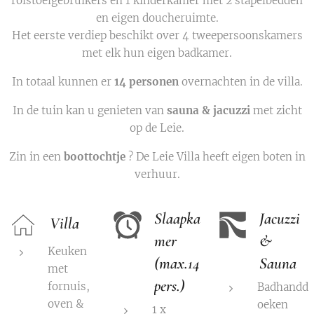
rolstoelgebruikers en 1 kinderkamer met 2 stapelbedden
en eigen doucheruimte.
Het eerste verdiep beschikt over 4 tweepersoonskamers
met elk hun eigen badkamer.
In totaal kunnen er
14
personen
overnachten in de villa.
In de tuin kan u genieten van
sauna & jacuzzi
met zicht
op de Leie.
Zin in een
boottochtje
? De Leie Villa heeft eigen boten in
verhuur.
Slaapka
Jacuzzi
Villa
mer
&
Keuken
(max.14
Sauna
met
pers.)
fornuis,
Badhandd
oven &
oeken
1 x