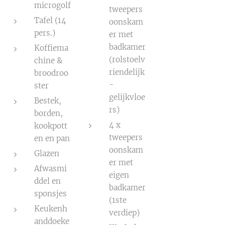
microgolf
tweepers
Tafel (14
oonskam
pers.)
er met
badkamer
Koffiema
(rolstoelv
chine &
riendelijk
broodroo
-
ster
gelijkvloe
Bestek,
rs)
borden,
4 x
kookpott
tweepers
en en pan
oonskam
Glazen
er met
Afwasmi
eigen
ddel en
badkamer
sponsjes
(1ste
Keukenh
verdiep)
anddoeke