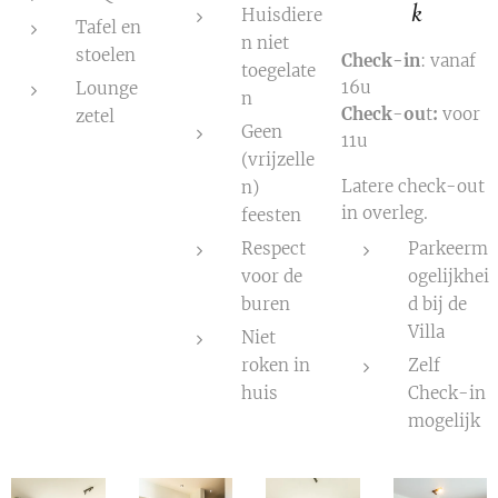
k
Huisdiere
Tafel en
n niet
stoelen
Check-in
: vanaf
toegelate
16u
Lounge
n
Check
-
ou
t
:
voor
zetel
Geen
11u
(vrijzelle
Latere check-out
n)
in overleg.
feesten
Respect
Parkeerm
voor de
ogelijkhei
buren
d bij de
Villa
Niet
roken in
Zelf
huis
Check-in
mogelijk