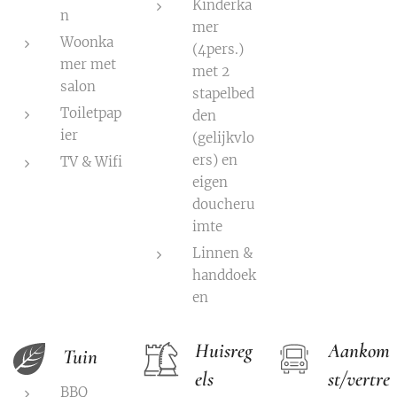
Kinderka
n
mer
Woonka
(4pers.)
mer met
met 2
salon
stapelbed
Toiletpap
den
ier
(gelijkvlo
ers) en
TV & Wifi
eigen
doucheru
imte
Linnen &
handdoek
en
Huisreg
Aankom
Tuin
els
st/vertre
BBQ