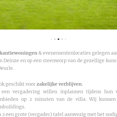
kantiewoningen
& evenementenlocaties gelegen aa
in Deinze en op een steenworp van de gezellige kun
eurle.
ook geschikt voor
zakelijke verblijven
.
 een vergadering willen inplannen tijdens hun v
nbieden op 2 minuten van de villa. Wij kunnen
mbuildings.
lla 2 een grote (vergader) tafel aanwezig met het no